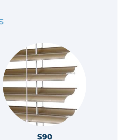
s
S90